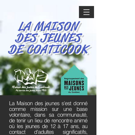
LA MAISON
DES JEUNES
DE COATICOOK
La Maison des jeunes s'est donné
comme mission sur une base
volontaire, dans sa communauté,
de tenir un lieu de rencontre animé
où les jeunes de 12 à 17 ans, au
contact d'adultes significatifs,