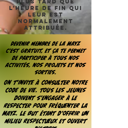
plus tard que
l'heure de fin qui
leur est
normalement
attribuée.
Devenir membre de la Mayz
c'est gratuit, et ça te permet
de participer à tous nos
activités, nos projets et nos
sorties.
On t'invite à consulter notre
Code de vie. tous les jeunes
doivent s'engager à le
respecter pour fréquenter la
Mayz. Le but étant d'offrir un
milieu respectueux et ouvert