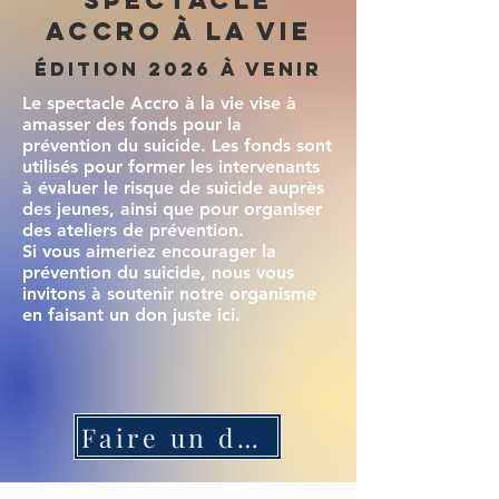
Spectacle
Accro à la Vie
Édition 2026 à venir
Le spectacle Accro à la vie vise à
amasser des fonds pour la
prévention du suicide. Les fonds sont
utilisés pour former les intervenants
à évaluer le risque de suicide auprès
des jeunes, ainsi que pour organiser
des ateliers de prévention.
Si vous aimeriez encourager la
prévention du suicide, nous vous
invitons à soutenir notre organisme
en faisant un don juste ici.
Faire un don