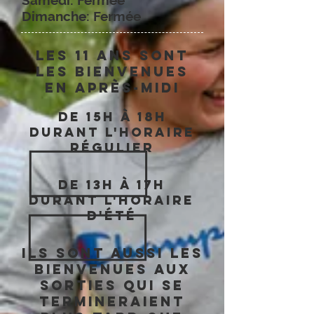
Samedi: Fermée
Dimanche: Fermée
LES 11 ANS SONT
LES BIENVENUES
en APRÈS-MIDI
De 15h à 18h
durant l'horaire
régulier
De 13h à 17h
durant l'horaire
d'été
Ils sont aussi les
bienvenues aux
sorties qui se
termineraient