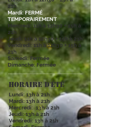
21h
Mardi:
FERMÉ
TEMPORAIREMENT
Mercredi: 11h à 12h30 + 15h à
21h
Jeudi: 11h à 12h30 + 15h à 21h
Vendredi: 11h à 12h30 + 15h à
21h
Samedi: Fermée
Dimanche: Fermée
Horaire d'été
Lundi: 13h à 21h
Mardi:
13h à 21h
Mercredi:
13h à 21h
Jeudi:
13h à 21h
Vendredi:
13h à 21h