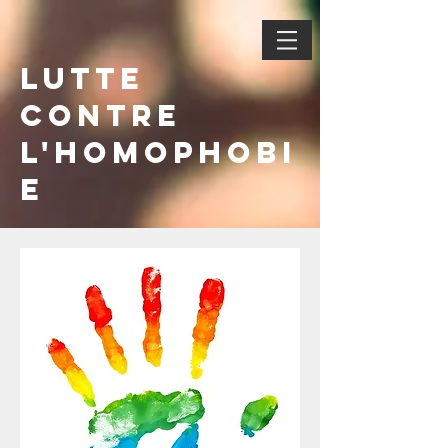
Lutte
contre
l'homophobi
e