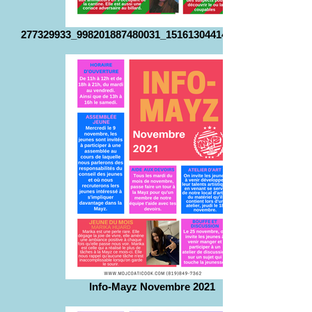
277329933_998201887480031_1516130441413628600_n
Info-Mayz Novembre 2021